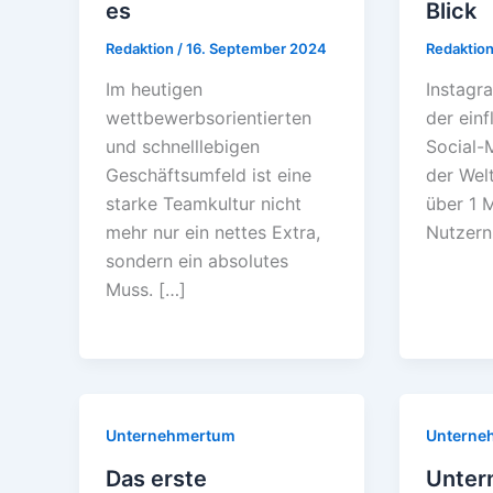
es
Blick
Redaktion
/
16. September 2024
Redaktio
Im heutigen
Instagra
wettbewerbsorientierten
der einf
und schnelllebigen
Social-
Geschäftsumfeld ist eine
der Welt
starke Teamkultur nicht
über 1 M
mehr nur ein nettes Extra,
Nutzern
sondern ein absolutes
Muss. […]
Unternehmertum
Unterne
Das erste
Unter