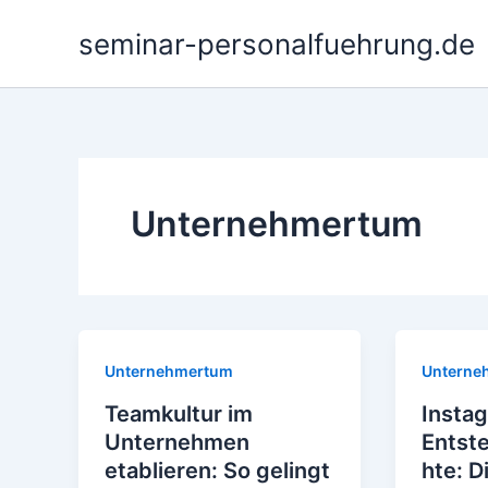
Zum
seminar-personalfuehrung.de
Inhalt
springen
Unternehmertum
Unternehmertum
Unterne
Teamkultur im
Insta
Unternehmen
Entst
etablieren: So gelingt
hte: D