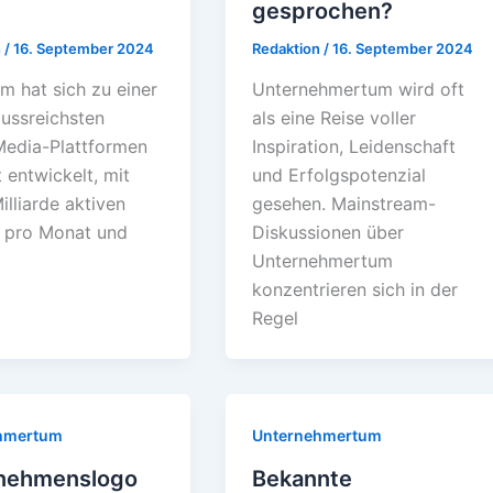
gesprochen?
n
/
16. September 2024
Redaktion
/
16. September 2024
m hat sich zu einer
Unternehmertum wird oft
lussreichsten
als eine Reise voller
Media-Plattformen
Inspiration, Leidenschaft
 entwickelt, mit
und Erfolgspotenzial
illiarde aktiven
gesehen. Mainstream-
 pro Monat und
Diskussionen über
Unternehmertum
konzentrieren sich in der
Regel
hmertum
Unternehmertum
nehmenslogo
Bekannte