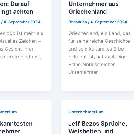
len: Darauf
Unternehmer aus
ingt achten
Griechenland
n
/
4. September 2024
Redaktion
/
4. September 2024
enlogo ist mehr als
Griechenland, ein Land, das
visuelles Zeichen –
für seine reiche Geschichte
as Gesicht Ihrer
und sein kulturelles Erbe
er erste Eindruck,
bekannt ist, hat auch eine
Reihe einflussreicher
Unternehmer
hmertum
Unternehmertum
ekanntesten
Jeff Bezos Sprüche,
nehmer
Weisheiten und