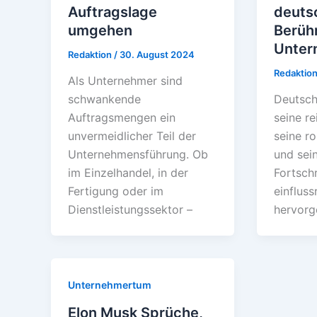
Auftragslage
deuts
umgehen
Berüh
Unter
Redaktion
/
30. August 2024
Redaktio
Als Unternehmer sind
schwankende
Deutsch
Auftragsmengen ein
seine re
unvermeidlicher Teil der
seine r
Unternehmensführung. Ob
und sei
im Einzelhandel, in der
Fortschr
Fertigung oder im
einflus
Dienstleistungssektor –
hervorg
Unternehmertum
Elon Musk Sprüche,