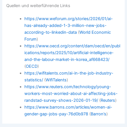
Quellen und weiterführende Links
https://www.weforum.org/stories/2026/01/ai-
has-already-added-1-3-million-new-jobs-
according-to-linkedin-data
(
World Economic
Forum
)
https://www.oecd.org/content/dam/oecd/en/publ
ications/reports/2025/10/artificial-intelligence-
and-the-labour-market-in-korea_af668423/
(
OECD
)
https://wifitalents.com/ai-in-the-job-industry-
statistics/
(
WifiTalents
)
https://www.reuters.com/technology/young-
workers-most-worried-about-ai-affecting-jobs-
randstad-survey-shows-2026-01-19/
(
Reuters
)
https://www.barrons.com/articles/women-ai-
gender-gap-jobs-pay-76d0b978
(
Barron’s
)