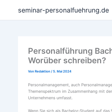
Zum
seminar-personalfuehrung.de
Inhalt
springen
Personalführung Bach
Worüber schreiben?
Von
Redaktion
/
5. Mai 2024
Personalmanagement, auch Personalmanagement
Themenspektrum im Zusammenhang mit der F
Unternehmens umfasst.
Wenn Sie sich als Bachelor-Student auf das